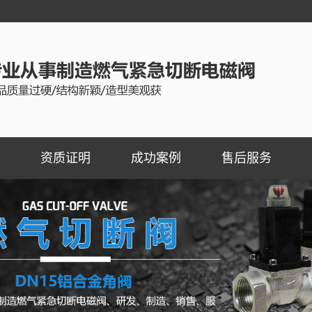
资质证明
成功案例
售后服务
断阀
燃气切断阀成功案例
断阀