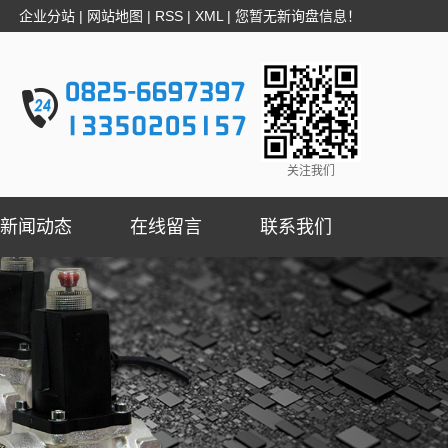
企业分站
|
网站地图
|
RSS
|
XML
|
您暂无新询盘信息！
关注我们
新闻动态
在线留言
联系我们
公司新闻
行业新闻
技术知识
燃气切断阀资讯
疑问解答