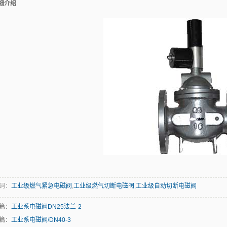
细介绍
词：
工业级燃气紧急电磁阀
,
工业级燃气切断电磁阀
,
工业级自动切断电磁阀
篇：
工业系电磁阀DN25法兰-2
篇：
工业系电磁阀/DN40-3