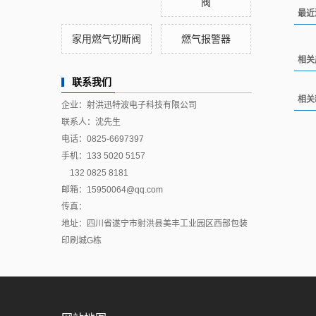
阀
最近
家用燃气切断阀
燃气报警器
相关
联系我们
相关
企业：射洪迅特波电子科技有限公司
联系人：沈先生
电话：0825-6697397
手机：133 5020 5157
132 0825 8181
邮箱：15950064@qq.com
传真：
地址：四川省遂宁市射洪县美丰工业园区西部包装
印刷城G栋