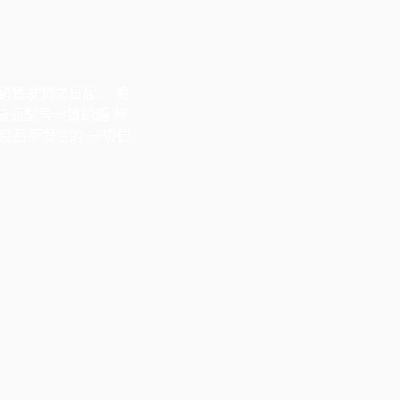
销售发货之日起， 第
良品型号一致的返 修
良品所发生的一 切费