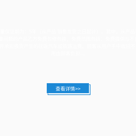
量保证期为：5年（从产品 销售发货之日起计）。其中，从产品
量问题的产品乙方免费包修包换，免费范围包括：免费提供与不
并承担换货产生的往返汽车或铁路运费。顾客从用户手中收回不
用由顾客负担....
查看详情>>