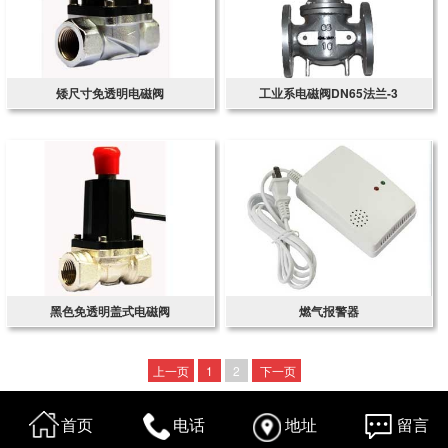
矮尺寸免透明电磁阀
工业系电磁阀DN65法兰-3
黑色免透明盖式电磁阀
燃气报警器
上一页
1
2
下一页
首页
电话
地址
留言