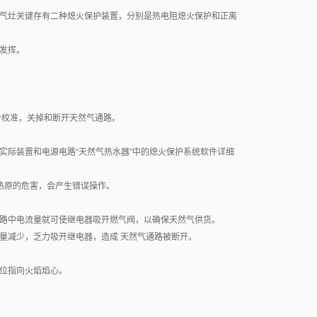
气灶关键存有二种熄火保护装置，分别是热电阻熄火保护和正离
发挥。
。
冷校准，关掉和断开天然气通路。
实际装置和电源电路“天然气热水器”中的熄火保护系统软件详细
热原的危害，会产生错误操作。
路中电流量就可使继电器吸开燃气阀，以确保天然气供货。
量减少，乏力吸开继电器，造成 天然气通路被断开。
位指向火焰焰心。