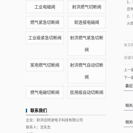
1
工业电磁阀
射洪燃气切断阀
还
2
燃气紧急切断阀
软连接电磁阀
火
工业级紧急切断阀
射洪燃气紧急切断
本文网址
阀
关键
家用燃气切断阀
射洪燃气自动切断
上一
阀
下一
最近
燃气电磁切断阀
民用级自动切断阀
相关
联系我们
企业：射洪迅特波电子科技有限公司
相关
联系人：沈先生