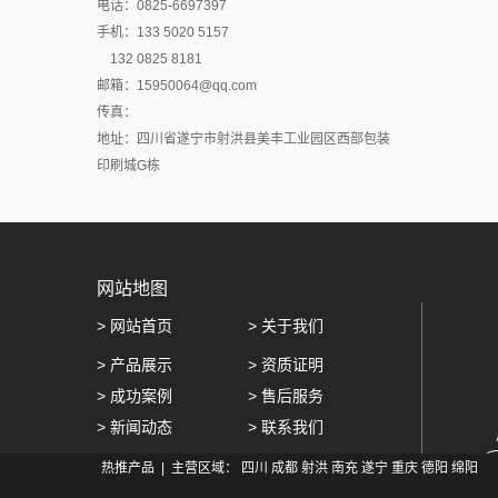
电话：0825-6697397
手机：133 5020 5157
132 0825 8181
邮箱：15950064@qq.com
传真：
地址：四川省遂宁市射洪县美丰工业园区西部包装
印刷城G栋
网站地图
>
网站首页
>
关于我们
>
产品展示
>
资质证明
>
成功案例
>
售后服务
>
新闻动态
>
联系我们
热推产品
| 主营区域：
四川
成都
射洪
南充
遂宁
重庆
德阳
绵阳