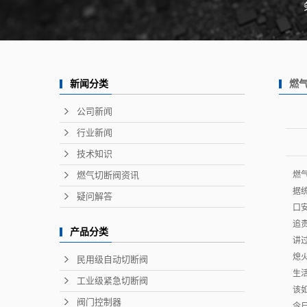
燃
新闻分类
看一下
公司新闻
行业新闻
技术知识
燃气切断阀资讯
燃
据
疑问解答
口
追
产品分类
讲
熄
民用级自动切断阀
生
工业级紧急切断阀
该
阀门控制器
今