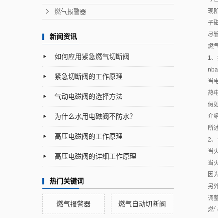
燃气报警器
现
子
尽
新闻资讯
燃
如何应用紧急燃气切断阀
1
n
紧急切断阀的工作原理
当
热
气动电磁阀的选择方法
假
为什么水用电磁阀不防水？
介
所
高压电磁阀的工作原理
2
当
高压电磁阀的详细工作原理
当
因
热门关键词
另
调
燃气报警器
燃气自动切断阀
燃