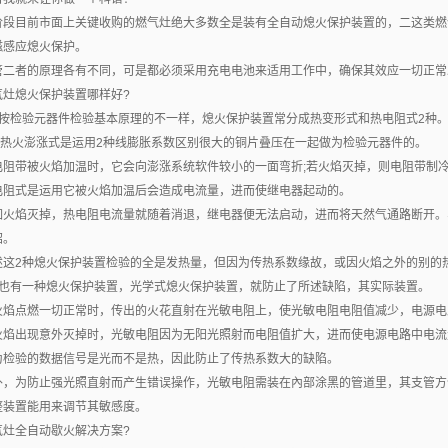
阶段目前市面上关键收购的燃气灶绝大多数全是装有全自动熄火保护装置的，二这类燃
磁感应熄火保护。
管二者的原理各有不同，可是都必须采用充电电池来适用工作中，确保其效应一切正常
气灶熄火保护装置哪样好?
、按检验元器件检验基本原理的不一样，熄火保护装置常分成热变形式和热电阻式2种
ba热火澎涨式是运用2种线膨胀系数区别很大的铜片叠压在一起做为检验元器件的。
电阻带被火焰加温时，它会向澎涨系统软件较小的一面弯折;若火焰灭掉，则电阻带制
电阻式是运用它被火焰加温后会造成电流量，进而使继电器起动的。
如火焰灭掉，热电阻电流量就随着消退，继电器便无法启动，进而将天然气通路断开。
绍。
述这2种熄火保护装置检验的全是发热量，但因为传热系数缘故，或因火焰之外的别的
、也有一种熄火保护装置，光学式熄火保护装置，就防止了所述缺陷，其实际装置。
火焰点燃一切正常时，传出的火花直射在光敏电阻上，使光敏电阻电阻值减少，电源电
火焰出现意外灭掉时，光敏电阻因为无阳光照射而电阻值扩大，进而使电源电路中电流
为检验的数据信号是光而不是热，因此防止了传热系数大的缺陷。
外，为防止强光照直射而产生错误操作，光敏电阻需装在內部涂黑的管道里，其支管方
整装置能用来调节其敏感度。
气灶全自动歇火解决方案?