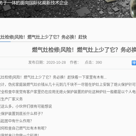
气灶检修|风险！燃气灶上少了它？务必换！赶快
家里有木有...
燃气灶检修|风险！燃气灶上少了它？务必换
发布日期：
2020-10-28
作者：
点击：
390
气灶检修|风险！燃气灶上少了它？务必换！赶快看一下家里有木有...
统计，伪劣家庭装燃气灶价钱从几十元到几千块不一尽管在炉灶上安裝了熄火保护针可
安全检查中发觉有客户家里仍在应用无熄火保护装置的炉灶这种炉灶一般都是以个人电
责生产厂家义务
过这么多，小伙伴们很有可能想说
火保护装置到底长什么样子？
活起居中有什么作用？
如何检查自己燃气灶有木有呢？
日我就来让你做一个科谱！