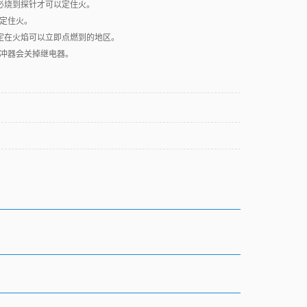
必烧到探针才可以定住火。
定住火。
定在火焰可以立即点燃到的地区。
冲器会关掉继电器。