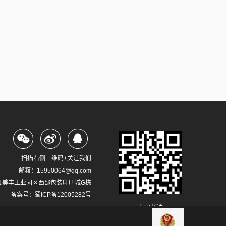
扫描右侧二维码+关注我们
邮箱：15950064@qq.com
县美丰工业园区西部包装印刷城G栋
备案号：
蜀ICP备12005282号
扫码关注