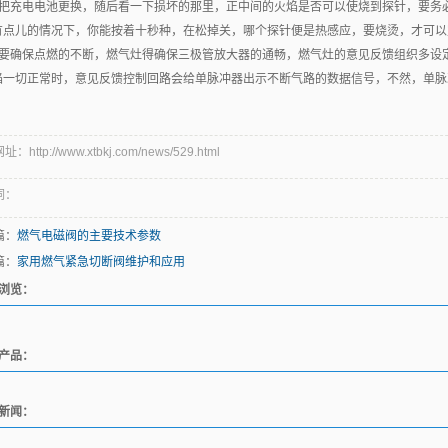
、把充电电池更换，随后看一下损坏的那里，正中间的火焰是否可以使烧到探针，要务
有点儿的情况下，你能按着十秒种，在松掉关，哪个探针便是热感应，要烧烫，才可以
、要确保点燃的不断，燃气灶得确保三极管放大器的通畅，燃气灶的意见反馈组织多设
焰一切正常时，意见反馈控制回路会给单脉冲器出示不断气路的数据信号，不然，单脉
：http://www.xtbkj.com/news/529.html
词：
篇：
燃气电磁阀的主要技术参数
篇：
家用燃气紧急切断阀维护和应用
浏览：
产品：
新闻：