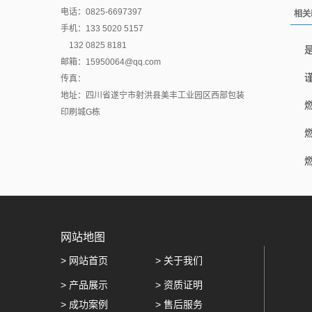
电话：0825-6697397
相关
手机：133 5020 5157
132 0825 8181
邮箱：15950064@qq.com
传真：
地址：四川省遂宁市射洪县美丰工业园区西部包装
印刷城G栋
网站地图
>
网站首页
>
关于我们
>
产品展示
>
资质证明
>
成功案例
>
售后服务