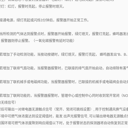
警灯：红灯，报警时亮起，停止报警时熄灭。
、接通电源，绿灯亮起或闪烁3分钟后，报警器开始正常工作。
、当所检测的气体达到报警点时，报警器开始报警，绿灯熄灭，报警灯亮起，蜂鸣器发出
，报警器则停止报警。（一氧化碳报警有延时功能）
、若增加了手动检测功能，当按动按键时，绿灯熄灭，报警灯亮起， 蜂鸣器发出“B、B、
、若增加了联排气扇功能，当报警器报警时，已联接的排气扇开始启动，自动排除有害
、若增加了联机械手或电磁阀功能，当报警器报警时，已联接的机械手或电磁阀会自动
、若增加了联网功能的，当报警器报警时，管理中心或控制中心同时收到常开常闭（NO
的无线信号）
警后可输出一对继电器无源触点信号（常开、常闭可跳线设置）, 用于控制通风换气设
环境中可燃气体浓度达到设定阈值时，能发 出声光报警信号, 可以输出继电器无源触点
周围环境可燃气体浓度降到响应阈值以下时，处于报警状态的探测器将自动恢复到正常