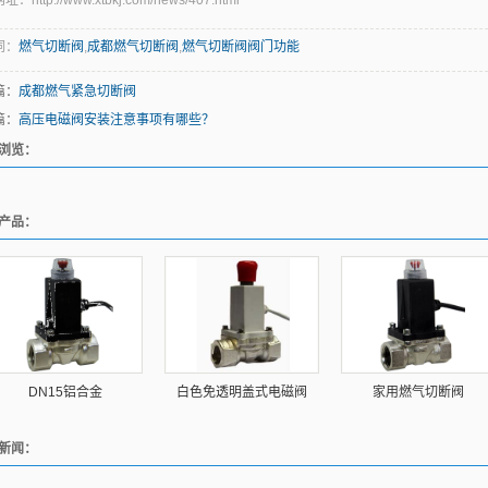
：http://www.xtbkj.com/news/407.html
词：
燃气切断阀
,
成都燃气切断阀
,
燃气切断阀阀门功能
篇：
成都燃气紧急切断阀
篇：
高压电磁阀安装注意事项有哪些？
浏览：
产品：
DN15铝合金
白色免透明盖式电磁阀
家用燃气切断阀
新闻：