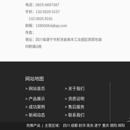
电话：0825-6697397
手机：133 5020 5157
132 0825 8181
邮箱：15950064@qq.com
传真：
地址：四川省遂宁市射洪县美丰工业园区西部包装
印刷城G栋
网站地图
>
网站首页
>
关于我们
>
产品展示
>
资质证明
>
成功案例
>
售后服务
>
新闻动态
>
联系我们
热推产品
| 主营区域：
四川
成都
射洪
南充
遂宁
重庆
德阳
绵阳