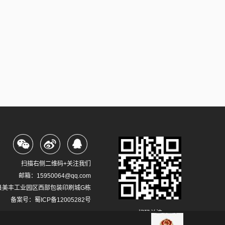
扫描右侧二维码+关注我们
邮箱：15950064@qq.com
县美丰工业园区西部包装印刷城G栋
备案号：
蜀ICP备12005282号
扫码关注